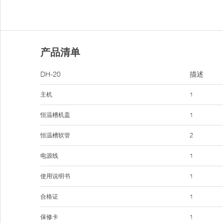
产品清单
DH-20
描述
主机
1
恒温槽机盖
1
恒温槽软管
2
电源线
1
使用说明书
1
合格证
1
保修卡
1