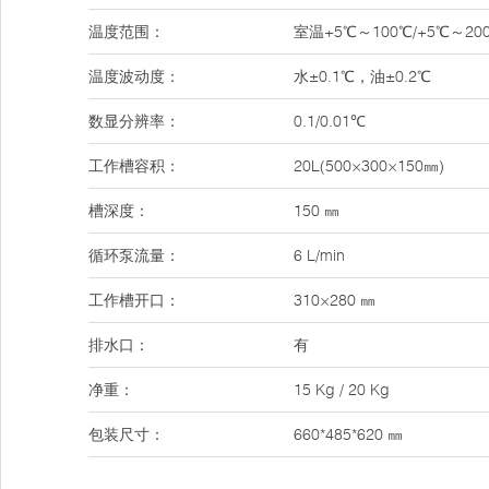
温度范围：
室温+5℃～100℃/+5℃～20
温度波动度：
水±0.1℃，油±0.2℃
数显分辨率：
0.1/0.01℃
工作槽容积：
20L(500×300×150㎜)
槽深度：
150 ㎜
循环泵流量：
6 L/min
工作槽开口：
310×280 ㎜
排水口：
有
净重：
15 Kg / 20 Kg
包装尺寸：
660*485*620 ㎜