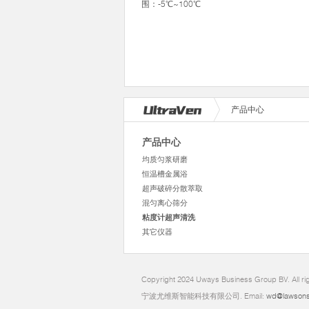
围：-5℃~100℃
产品中心
产品中心
均质匀浆研磨
恒温槽金属浴
超声破碎分散萃取
混匀离心筛分
粘度计超声清洗
其它仪器
Copyright 2024 Uways Business Group BV. All ri
宁波尤维斯智能科技有限公司. Email:
wd@lawsons